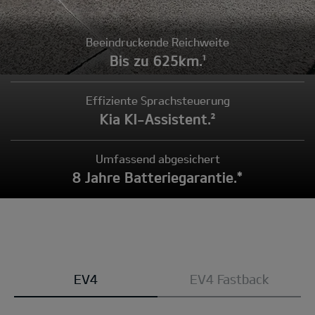
Beeindruckende Reichweite
Bis zu 625km.¹
Effiziente Sprachsteuerung
Kia KI-Assistent.²
Umfassend abgesichert
8 Jahre Batteriegarantie.*
Modell
EV4
EV4 Fastback
wählen: