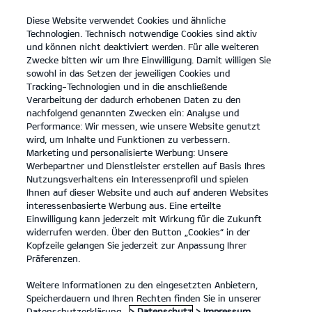
Diese Website verwendet Cookies und ähnliche
open
Technologien. Technisch notwendige Cookies sind aktiv
menu
und können nicht deaktiviert werden. Für alle weiteren
KONTAKT
Zwecke bitten wir um Ihre Einwilligung. Damit willigen Sie
sowohl in das Setzen der jeweiligen Cookies und
Tracking-Technologien und in die anschließende
Der EV4
Probefahrt / Angebot
Verarbeitung der dadurch erhobenen Daten zu den
nachfolgend genannten Zwecken ein: Analyse und
...
...
DER EV4
Konfigurator
Performance: Wir messen, wie unsere Website genutzt
Der Kia EV4
wird, um Inhalte und Funktionen zu verbessern.
Marketing und personalisierte Werbung: Unsere
Werbepartner und Dienstleister erstellen auf Basis Ihres
Entdecke die Welt in neuem Licht.
Nutzungsverhaltens ein Interessenprofil und spielen
Ihnen auf dieser Website und auch auf anderen Websites
interessenbasierte Werbung aus. Eine erteilte
Einwilligung kann jederzeit mit Wirkung für die Zukunft
widerrufen werden. Über den Button „Cookies“ in der
Kopfzeile gelangen Sie jederzeit zur Anpassung Ihrer
Präferenzen.
Weitere Informationen zu den eingesetzten Anbietern,
Speicherdauern und Ihren Rechten finden Sie in unserer
Datenschutzerklärung.
> Datenschutz
> Impressum