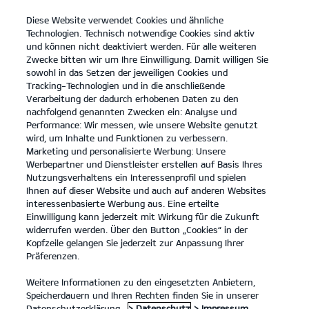
Diese Website verwendet Cookies und ähnliche
open
Technologien. Technisch notwendige Cookies sind aktiv
menu
und können nicht deaktiviert werden. Für alle weiteren
KONTAKT
Zwecke bitten wir um Ihre Einwilligung. Damit willigen Sie
sowohl in das Setzen der jeweiligen Cookies und
Tracking-Technologien und in die anschließende
KONTAKT
Verarbeitung der dadurch erhobenen Daten zu den
nachfolgend genannten Zwecken ein: Analyse und
Performance: Wir messen, wie unsere Website genutzt
KONTAKT
wird, um Inhalte und Funktionen zu verbessern.
Marketing und personalisierte Werbung: Unsere
Herzlich Willkommen.
Werbepartner und Dienstleister erstellen auf Basis Ihres
Nutzungsverhaltens ein Interessenprofil und spielen
Herzlich willkommen! Kontaktiere uns bei Fragen oder
Ihnen auf dieser Website und auch auf anderen Websites
Wünschen einfach über diese Seite. Fülle hierzu bitte alle mit *
interessenbasierte Werbung aus. Eine erteilte
markierten Felder aus und nenne uns im Nachrichtenfeld dein
Einwilligung kann jederzeit mit Wirkung für die Zukunft
Anliegen. Wir freuen uns auf deine Nachricht und melden uns
widerrufen werden. Über den Button „Cookies“ in der
schnellstmöglich bei dir.
Kopfzeile gelangen Sie jederzeit zur Anpassung Ihrer
Präferenzen.
Du möchtest einen Servicetermin anfragen oder hast Fragen
zum Thema Service? Dann kontaktiere uns über unser
Weitere Informationen zu den eingesetzten Anbietern,
Serviceformular
.
Falls du eines unserer aktuellen Kia Modelle
Probe fahren möchtest, nutze einfach unser
Speicherdauern und Ihren Rechten finden Sie in unserer
Probefahrtformular
.
Datenschutzerklärung.
> Datenschutz
> Impressum