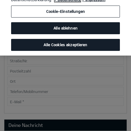
Cookie-Einstellungen
Deine Kontaktdaten
Alle ablehnen
Anrede
*
Vorname
*
Alle Cookies akzeptieren
Nachname
*
Straße/Nr.
Postleitzahl
Ort
Telefon/Mobilnummer
E-Mail
*
Deine Nachricht