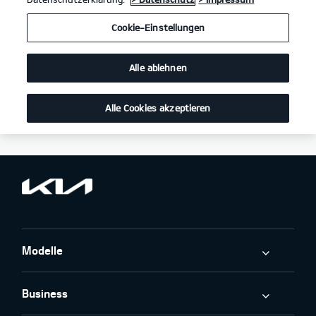
Hinweis gemäß § 36 Verbraucherstreitbeilegungsgesetz (VSBG). Der
Verkäufer/Auftragnehmer wird nicht an einem Streitbeilegungsverfahren
Cookie-Einstellungen
vor einer Verbraucherschlichtungsstelle im Sinne des VSBG teilnehmen
und ist hierzu auch nicht verpflichtet.
Alle ablehnen
Verantwortlicher im Sinne von § 18 Abs. 2 MStV: Uwe Dinnebier
Autohaus Dinnebier GmbH
Karlsruher Str. 25-27
Alle Cookies akzeptieren
10711 Berlin
Deutschland
Modelle
Business