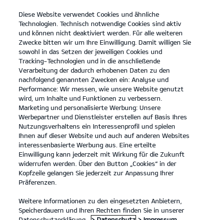
Diese Website verwendet Cookies und ähnliche
open
Technologien. Technisch notwendige Cookies sind aktiv
menu
und können nicht deaktiviert werden. Für alle weiteren
KONTAKT
Zwecke bitten wir um Ihre Einwilligung. Damit willigen Sie
sowohl in das Setzen der jeweiligen Cookies und
Tracking-Technologien und in die anschließende
IMPRESSUM
Verarbeitung der dadurch erhobenen Daten zu den
nachfolgend genannten Zwecken ein: Analyse und
Performance: Wir messen, wie unsere Website genutzt
IMPRESSUM
wird, um Inhalte und Funktionen zu verbessern.
Marketing und personalisierte Werbung: Unsere
Autohaus Dinnebier GmbH
Werbepartner und Dienstleister erstellen auf Basis Ihres
Karlsruher Str. 25-27
Nutzungsverhaltens ein Interessenprofil und spielen
10711 Berlin
Ihnen auf dieser Website und auch auf anderen Websites
Tel: 030/894087-100
interessenbasierte Werbung aus. Eine erteilte
E-Mail:
kurfuerstendamm@dinnebiergruppe.de
Einwilligung kann jederzeit mit Wirkung für die Zukunft
Geschäftsführer/in: Uwe Dinnebier
widerrufen werden. Über den Button „Cookies“ in der
Rechtsform: GmbH
Kopfzeile gelangen Sie jederzeit zur Anpassung Ihrer
Handelsregister: Neuruppin 1369
Präferenzen.
Umsatzsteuer-Identifikationsnummer gemäß § 27 a Umsatzsteuergesetz:
DE 153862818
Weitere Informationen zu den eingesetzten Anbietern,
Sitz der Gesellschaft: Wittenberge
Speicherdauern und Ihren Rechten finden Sie in unserer
Nichtteilnahme an Verfahren der Verbraucherschlichtungsstelle
Datenschutzerklärung.
> Datenschutz
> Impressum